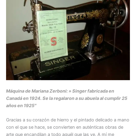
Máquina de Mariana Zerboni: » Singer fabricada en
Canadá en 1924. Se la regalaron a su abuela al cumplir 25
años en 1925″
Gracias a su corazón de hierro y el pintado delicado a mano
con el que se hace, se convierten en auténticas obras de
arte que encandilan a todo aquél que las ve. A mí me